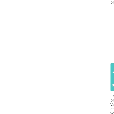
p
C
pr
V
e
v