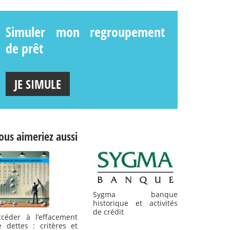
Simuler mon regroupement
de prêt
JE SIMULE
ous aimeriez aussi
Sygma banque
historique et activités
de crédit
ccéder à l’effacement
e dettes : critères et