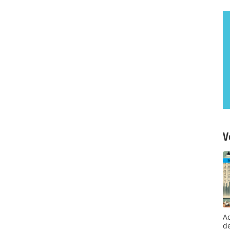
V
A
d