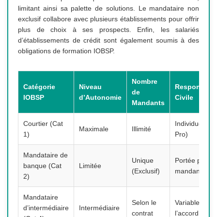
limitant ainsi sa palette de solutions. Le mandataire non
exclusif collabore avec plusieurs établissements pour offrir
plus de choix à ses prospects. Enfin, les salariés
d’établissements de crédit sont également soumis à des
obligations de formation IOBSP.
Nombre
Catégorie
Niveau
Responsabil
de
IOBSP
d’Autonomie
Civile
Mandants
Courtier (Cat
Individuelle 
Maximale
Illimité
1)
Pro)
Mandataire de
Unique
Portée par le
banque (Cat
Limitée
(Exclusif)
mandant
2)
Mandataire
Selon le
Variable selo
d’intermédiaire
Intermédiaire
contrat
l’accord