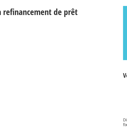
 refinancement de prêt
V
Di
fi