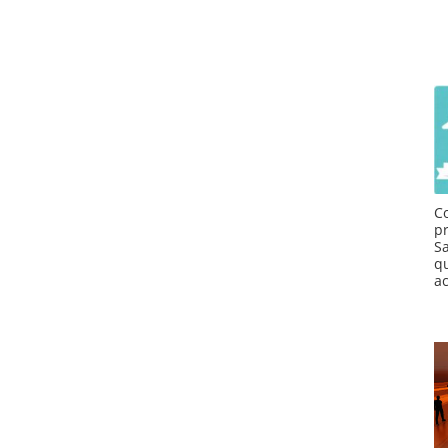
C
p
S
q
a