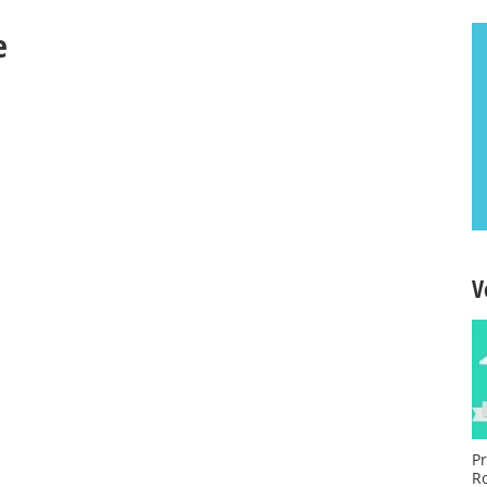
e
V
Pr
R