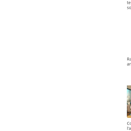
t
so
R
a
C
l