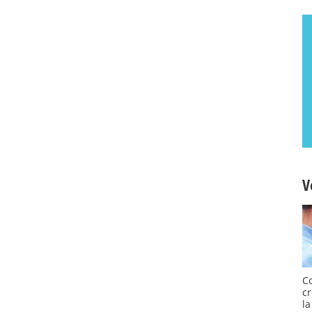
V
C
cr
la