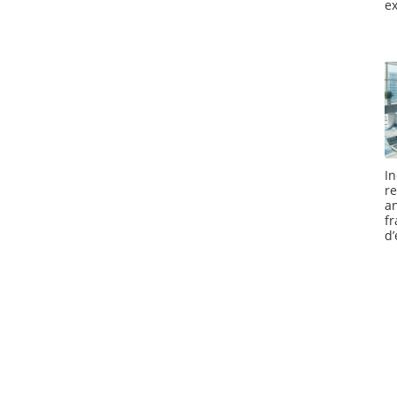
ex
I
r
a
f
d’