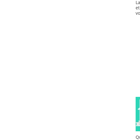
L
e
v
Qu