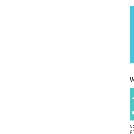
V
C
p