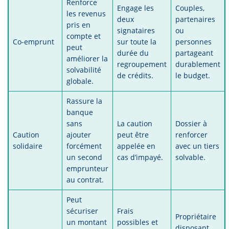
Renforce
Engage les
Couples,
les revenus
deux
partenaires
pris en
signataires
ou
compte et
Co-emprunt
sur toute la
personnes
peut
durée du
partageant
améliorer la
regroupement
durablement
solvabilité
de crédits.
le budget.
globale.
Rassure la
banque
sans
La caution
Dossier à
Caution
ajouter
peut être
renforcer
solidaire
forcément
appelée en
avec un tiers
un second
cas d’impayé.
solvable.
emprunteur
au contrat.
Peut
sécuriser
Frais
Propriétaire
un montant
possibles et
disposant