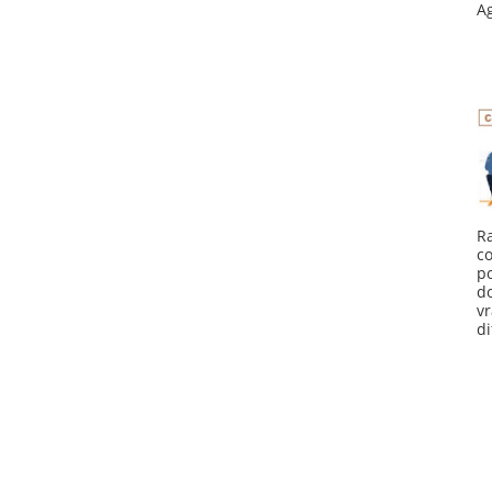
Ag
R
c
p
d
v
di