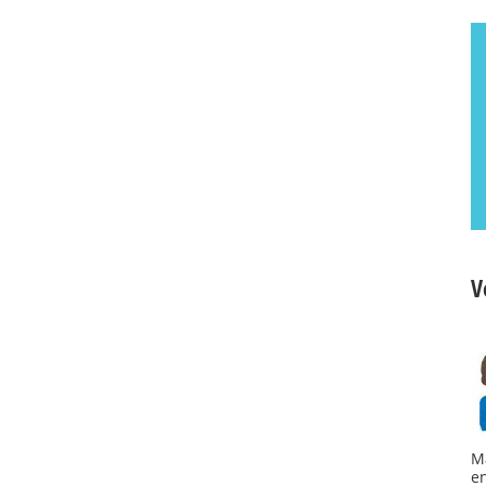
V
M
e