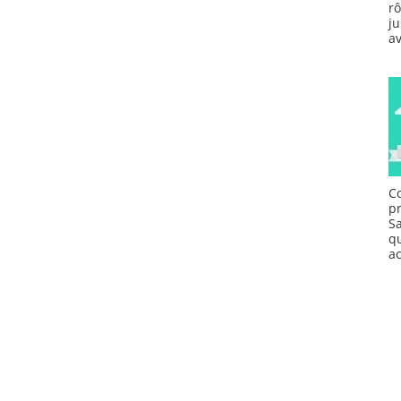
r
ju
av
C
p
S
q
a