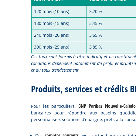
120 mois (10 ans)
3,20 %
180 mois (15 ans)
3,45 %
240 mois (20 ans)
3,65 %
300 mois (25 ans)
3,85 %
Ces taux sont fournis à titre indicatif et ne constitue
conditions dépendent notamment du profil emprunteur,
et du taux d’endettement.
Produits, services et crédits
BNP Paribas Nouvelle-Calédo
Pour les particuliers,
bancaires pour répondre aux besoins quotidi
personnalisée, solutions d’épargne, prêts à la con
comptes courants
Des
avec cartes bancaires inte