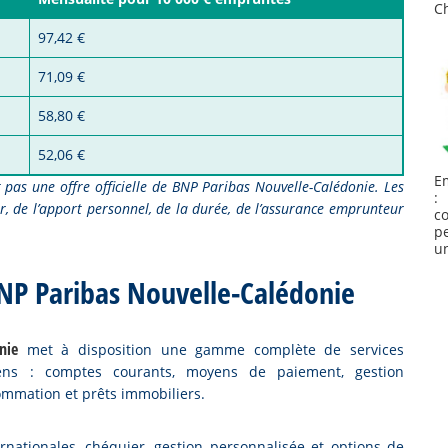
C
97,42 €
71,09 €
58,80 €
52,06 €
E
nt pas une offre officielle de BNP Paribas Nouvelle-Calédonie. Les
:
 de l’apport personnel, de la durée, de l’assurance emprunteur
c
p
un
 BNP Paribas Nouvelle-Calédonie
nie
met à disposition une gamme complète de services
ens : comptes courants, moyens de paiement, gestion
sommation et prêts immobiliers.
rnationales, chéquier, gestion personnalisée et options de