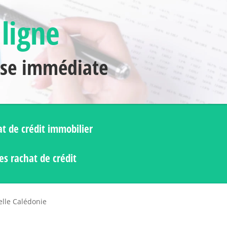
 ligne
nse immédiate
t de crédit immobilier
s rachat de crédit
elle Calédonie