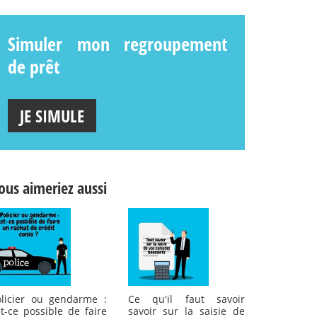
Simuler mon regroupement
de prêt
JE SIMULE
ous aimeriez aussi
olicier ou gendarme :
Ce qu'il faut savoir
t-ce possible de faire
savoir sur la saisie de