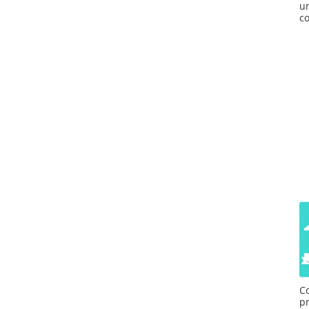
u
co
C
p