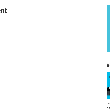
ent
V
P
es