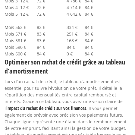
Mois 3
12 €
72 €
4 786 €
84 €
Mois 4
12 €
72 €
4 714 €
84 €
Mois 5
12 €
72 €
4 642 €
84 €
…
…
…
…
…
Mois 56
2 €
82 €
334 €
84 €
Mois 57
1 €
83 €
251 €
84 €
Mois 58
1 €
83 €
168 €
84 €
Mois 59
0 €
84 €
84 €
84 €
Mois 60
0 €
84 €
0 €
84 €
Optimiser son rachat de crédit grâce au tableau
d’amortissement
Lors d’un rachat de crédit, le tableau d’amortissement est
essentiel pour suivre l’évolution de votre prêt. Il détaille la
répartition des mensualités entre capital remboursé et
intérêts. Grâce à ce tableau, vous avez une vision claire de
impact du rachat de crédit sur vos finances
l’
. Il vous permet
également de prévoir avec précision vos paiements futurs.
Chaque ligne représente une étape dans le remboursement
de votre emprunt, facilitant ainsi la gestion de votre budget.
Le tableau d’amortissement est une véritable boussole pour