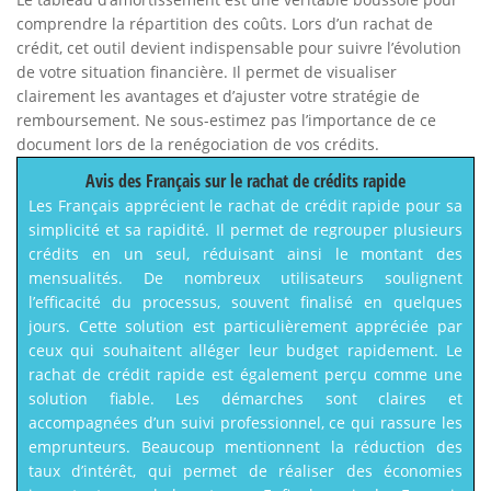
comprendre la répartition des coûts. Lors d’un rachat de
crédit, cet outil devient indispensable pour suivre l’évolution
de votre situation financière. Il permet de visualiser
clairement les avantages et d’ajuster votre stratégie de
remboursement. Ne sous-estimez pas l’importance de ce
document lors de la renégociation de vos crédits.
Avis des Français sur le rachat de crédits rapide
Les Français apprécient le rachat de crédit rapide pour sa
simplicité et sa rapidité. Il permet de regrouper plusieurs
crédits en un seul, réduisant ainsi le montant des
mensualités. De nombreux utilisateurs soulignent
l’efficacité du processus, souvent finalisé en quelques
jours. Cette solution est particulièrement appréciée par
ceux qui souhaitent alléger leur budget rapidement. Le
rachat de crédit rapide est également perçu comme une
solution fiable. Les démarches sont claires et
accompagnées d’un suivi professionnel, ce qui rassure les
emprunteurs. Beaucoup mentionnent la réduction des
taux d’intérêt, qui permet de réaliser des économies