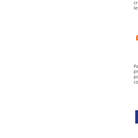
cr
le
P
p
p
c