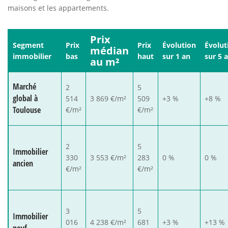
maisons et les appartements.
Prix
Segment
Prix
Prix
Évolution
Évolut
médian
immobilier
bas
haut
sur 1 an
sur 5 
au m²
Marché
2
5
global à
514
3 869 €/m²
509
+3 %
+8 %
Toulouse
€/m²
€/m²
2
5
Immobilier
330
3 553 €/m²
283
0 %
0 %
ancien
€/m²
€/m²
3
5
Immobilier
016
4 238 €/m²
681
+3 %
+13 %