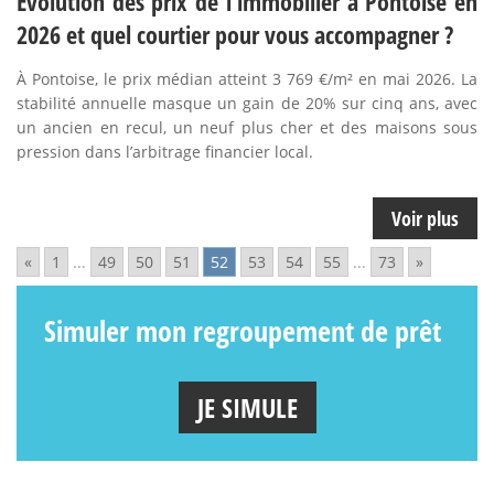
Évolution des prix de l’immobilier à Pontoise en
2026 et quel courtier pour vous accompagner ?
À Pontoise, le prix médian atteint 3 769 €/m² en mai 2026. La
stabilité annuelle masque un gain de 20% sur cinq ans, avec
un ancien en recul, un neuf plus cher et des maisons sous
pression dans l’arbitrage financier local.
Voir plus
«
1
...
49
50
51
52
53
54
55
...
73
»
Simuler mon regroupement de prêt
JE SIMULE