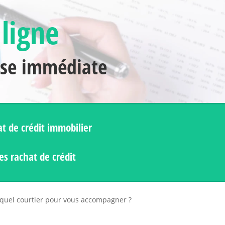
 ligne
nse immédiate
t de crédit immobilier
s rachat de crédit
 quel courtier pour vous accompagner ?