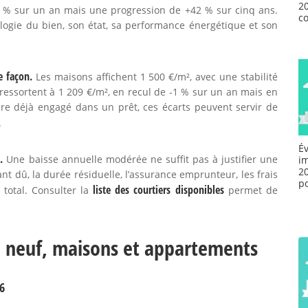
2
-7 % sur un an mais une progression de +42 % sur cinq ans.
co
ologie du bien, son état, sa performance énergétique et son
e façon.
Les maisons affichent 1 500 €/m², avec une stabilité
ressortent à 1 209 €/m², en recul de -1 % sur un an mais en
re déjà engagé dans un prêt, ces écarts peuvent servir de
.
É
.
Une baisse annuelle modérée ne suffit pas à justifier une
i
20
ant dû, la durée résiduelle, l’assurance emprunteur, les frais
p
liste des courtiers disponibles
 total. Consulter la
permet de
n, neuf, maisons et appartements
6