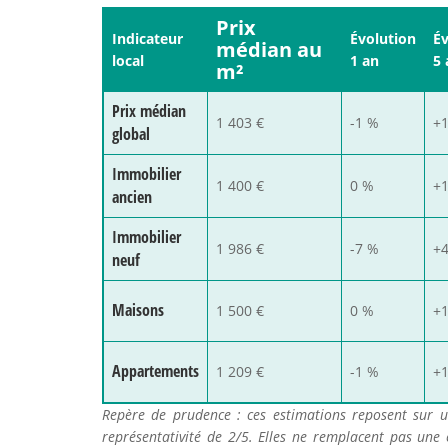
Prix
Indicateur
Évolution
Év
médian au
local
1 an
5 
m²
Prix médian
1 403 €
-1 %
+
global
Immobilier
1 400 €
0 %
+
ancien
Immobilier
1 986 €
-7 %
+
neuf
Maisons
1 500 €
0 %
+
Appartements
1 209 €
-1 %
+
Repère de prudence : ces estimations reposent sur
représentativité de 2/5. Elles ne remplacent pas une 