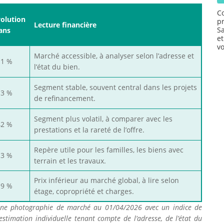
C
olution
p
Lecture financière
S
ans
e
v
Marché accessible, à analyser selon l’adresse et
11 %
l’état du bien.
Segment stable, souvent central dans les projets
13 %
de refinancement.
Segment plus volatil, à comparer avec les
42 %
prestations et la rareté de l’offre.
Repère utile pour les familles, les biens avec
13 %
terrain et les travaux.
Prix inférieur au marché global, à lire selon
19 %
étage, copropriété et charges.
 une photographie de marché au 01/04/2026 avec un indice de
estimation individuelle tenant compte de l’adresse, de l’état du