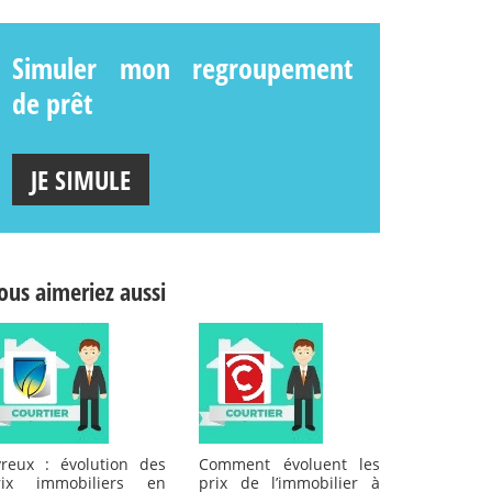
Simuler mon regroupement
de prêt
JE SIMULE
ous aimeriez aussi
vreux : évolution des
Comment évoluent les
rix immobiliers en
prix de l’immobilier à