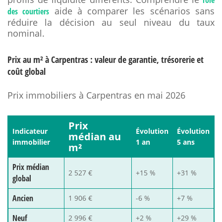
rôle
aide à comparer les scénarios sans
des courtiers
réduire la décision au seul niveau du taux
nominal.
Prix au m² à Carpentras : valeur de garantie, trésorerie et
coût global
Prix immobiliers à Carpentras en mai 2026
Prix
Indicateur
Évolution
Évolution
médian au
immobilier
1 an
5 ans
m²
Prix médian
2 527 €
+15 %
+31 %
global
Ancien
1 906 €
-6 %
+7 %
Neuf
2 996 €
+2 %
+29 %