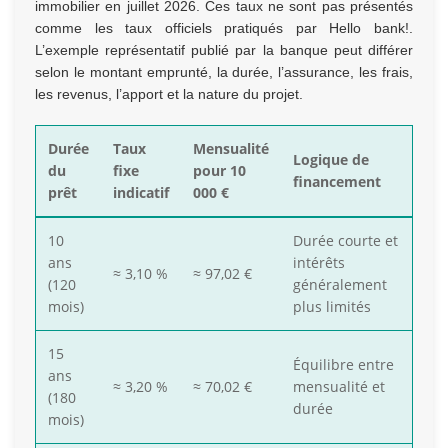
immobilier en juillet 2026. Ces taux ne sont pas présentés
comme les taux officiels pratiqués par Hello bank!.
L’exemple représentatif publié par la banque peut différer
selon le montant emprunté, la durée, l’assurance, les frais,
les revenus, l’apport et la nature du projet.
Durée
Taux
Mensualité
Logique de
du
fixe
pour 10
financement
prêt
indicatif
000 €
10
Durée courte et
ans
intérêts
≈ 3,10 %
≈ 97,02 €
(120
généralement
mois)
plus limités
15
Équilibre entre
ans
≈ 3,20 %
≈ 70,02 €
mensualité et
(180
durée
mois)