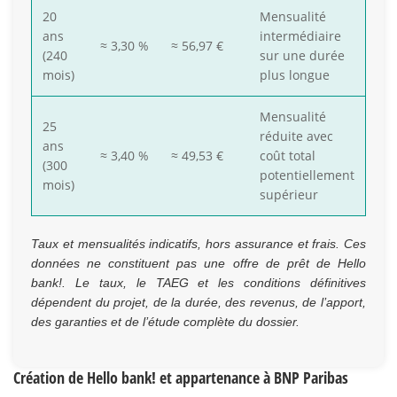
20
Mensualité
ans
intermédiaire
≈ 3,30 %
≈ 56,97 €
(240
sur une durée
mois)
plus longue
Mensualité
25
réduite avec
ans
≈ 3,40 %
≈ 49,53 €
coût total
(300
potentiellement
mois)
supérieur
Taux et mensualités indicatifs, hors assurance et frais. Ces
données ne constituent pas une offre de prêt de Hello
bank!. Le taux, le TAEG et les conditions définitives
dépendent du projet, de la durée, des revenus, de l’apport,
des garanties et de l’étude complète du dossier.
Création de Hello bank! et appartenance à BNP Paribas