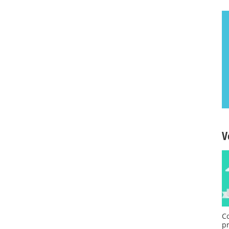
V
C
p