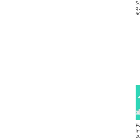
S
q
a
É
i
2