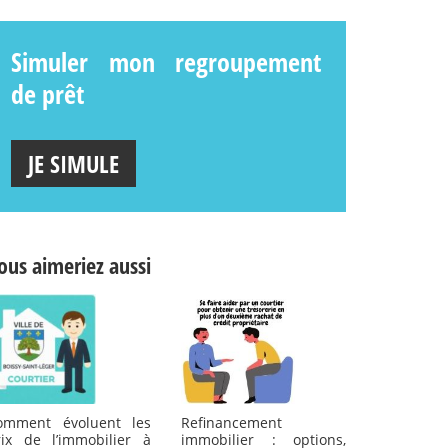
Simuler mon regroupement
de prêt
JE SIMULE
ous aimeriez aussi
omment évoluent les
Refinancement
rix de l’immobilier à
immobilier : options,