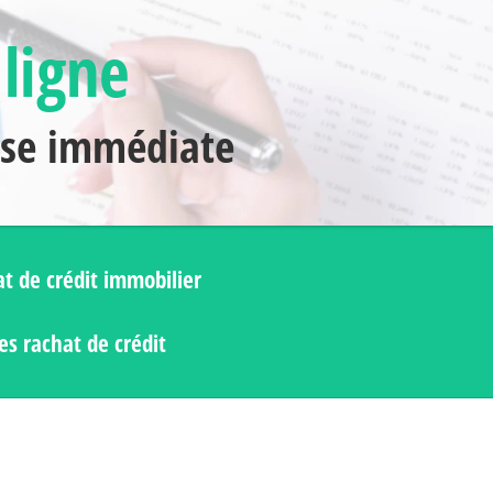
 ligne
nse immédiate
t de crédit immobilier
s rachat de crédit