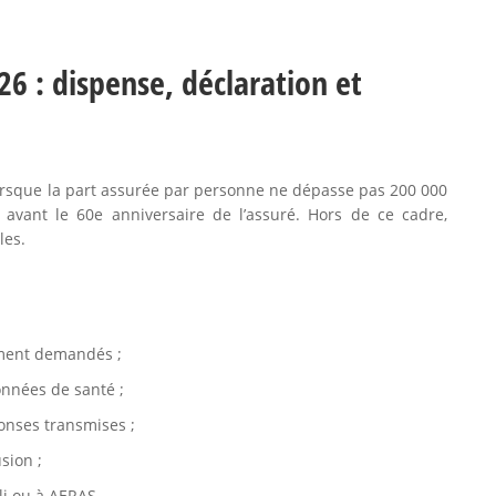
6 : dispense, déclaration et
lorsque la part assurée par personne ne dépasse pas 200 000
avant le 60e anniversaire de l’assuré. Hors de ce cadre,
les.
ment demandés ;
onnées de santé ;
onses transmises ;
sion ;
bli ou à AERAS.