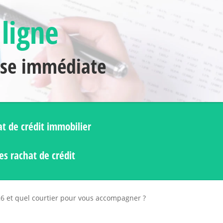
 ligne
nse immédiate
t de crédit immobilier
s rachat de crédit
26 et quel courtier pour vous accompagner ?