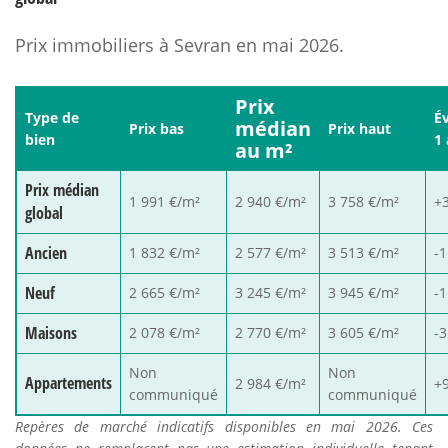
Prix immobiliers à Sevran en mai 2026.
Prix
Type de
É
médian
Prix bas
Prix haut
bien
1
au m²
Prix médian
1 991 €/m²
2 940 €/m²
3 758 €/m²
+
global
Ancien
1 832 €/m²
2 577 €/m²
3 513 €/m²
-
Neuf
2 665 €/m²
3 245 €/m²
3 945 €/m²
-
Maisons
2 078 €/m²
2 770 €/m²
3 605 €/m²
-
Non
Non
Appartements
2 984 €/m²
+
communiqué
communiqué
Repères de marché indicatifs disponibles en mai 2026. Ces