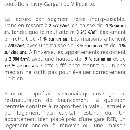
sous-Bois, Livry-Gargan ou Villepinte.
La lecture par segment reste indispensable.
L’ancien ressort à
, en baisse de
2 577 €/m²
-1 % sur un
, tandis que le neuf atteint
, également
an
3 245 €/m²
en retrait de
. Les maisons affichent
-1 % sur un an
, avec une baisse de
et de
2 770 €/m²
-3 % sur un an
-1 %
. À l’inverse, les appartements ressortent
sur cinq ans
à
, avec une hausse de
et de
2 984 €/m²
+9 % sur un an
. Cette différence montre qu’un prix
+26 % sur cinq ans
médian ne suffit pas pour évaluer correctement
un bien.
Pour un propriétaire sevranais qui envisage une
restructuration de financement, la question
centrale consiste à rapprocher la valeur actuelle
du logement du capital restant dû. Un
appartement bien placé près d’une gare RER, un
logement ancien à rénover ou une maison