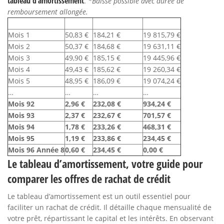
tableau d’amortissement
.
*Baisse possible avec durée de
remboursement allongée.
Mois
Intérêts
Capital amorti
Reste dû
Mois 1
50,83 €
184,21 €
19 815,79 €
Mois 2
50,37 €
184,68 €
19 631,11 €
Mois 3
49,90 €
185,15 €
19 445,96 €
Mois 4
49,43 €
185,62 €
19 260,34 €
Mois 5
48,95 €
186,09 €
19 074,24 €
…
…
…
…
Mois 92
2,96 €
232,08 €
934,24 €
Mois 93
2,37 €
232,67 €
701,57 €
Mois 94
1,78 €
233,26 €
468,31 €
Mois 95
1,19 €
233,86 €
234,45 €
Mois 96 Année 8
0,60 €
234,45 €
0,00 €
Le tableau d’amortissement, votre guide pour
comparer les offres de rachat de crédit
Le tableau d’amortissement est un outil essentiel pour
faciliter un rachat de crédit. Il détaille chaque mensualité de
votre prêt, répartissant le capital et les intérêts. En observant