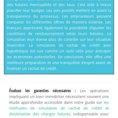
des futures mensualités et des taux. Cela aide à mieux
planifier leur budget. Les avis positifs mettent en avant la
transparence du processus. Les emprunteurs peuvent
comparer les différentes offres de manière éclairée. Les
Français apprécient également la possibilité d’ajuster les
conditions de remboursement selon leurs besoins. La
simulation leur donne plus de contrôle sur leur situation
financière. La simulation de rachat de crédit avec
hypothèque est vue comme un outil utile pour anticiper
les économies potentielles. En conclusion, elle offre une
meilleure préparation et une tranquillité d’esprit avant de
finaliser un rachat de crédit.
Évaluez les garanties nécessaires :
Les opérations
impliquant un bien immobilier nécessitent souvent une
étude approfondie accessible dans notre guide sur
les
méthodes de simulation de rachat de crédit et
d’estimation des charges futures
, indispensable pour