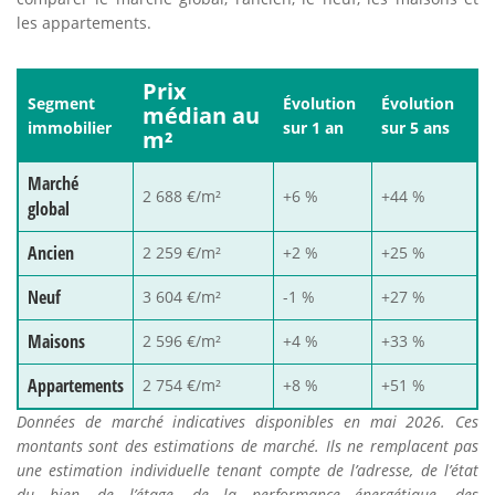
les appartements.
Prix
Segment
Évolution
Évolution
médian au
immobilier
sur 1 an
sur 5 ans
m²
Marché
2 688 €/m²
+6 %
+44 %
global
Ancien
2 259 €/m²
+2 %
+25 %
Neuf
3 604 €/m²
-1 %
+27 %
Maisons
2 596 €/m²
+4 %
+33 %
Appartements
2 754 €/m²
+8 %
+51 %
Données de marché indicatives disponibles en mai 2026. Ces
montants sont des estimations de marché. Ils ne remplacent pas
une estimation individuelle tenant compte de l’adresse, de l’état
du bien, de l’étage, de la performance énergétique, des