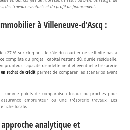
lle tenant compte de l’adresse, de l’état du bien, de l’étage, de
s, des travaux éventuels et du profil de financement.
immobilier à Villeneuve-d’Ascq :
+27 % sur cinq ans, le rôle du courtier ne se limite pas à
nce complète du projet : capital restant dû, durée résiduelle,
 emprunteur, capacité d’endettement et éventuelle trésorerie
é en rachat de crédit
permet de comparer les scénarios avant
enus comme points de comparaison locaux ou proches pour
 assurance emprunteur ou une trésorerie travaux. Les
e fiche locale.
: approche analytique et