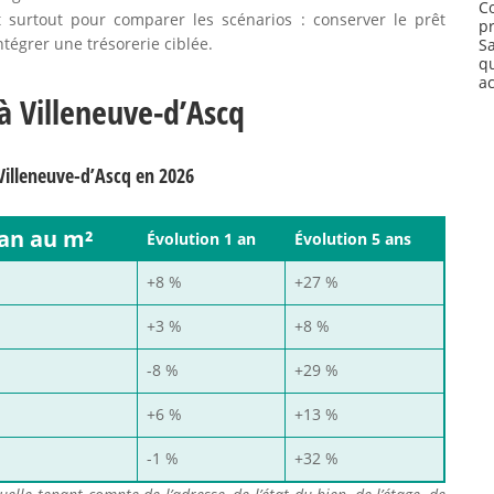
C
ent surtout pour comparer les scénarios : conserver le prêt
p
ntégrer une trésorerie ciblée.
Sa
q
a
à Villeneuve-d’Ascq
Villeneuve-d’Ascq en 2026
an au m²
Évolution 1 an
Évolution 5 ans
+8 %
+27 %
+3 %
+8 %
-8 %
+29 %
+6 %
+13 %
-1 %
+32 %