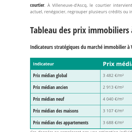
courtier
. À Villeneuve-d’Ascq, le courtier intervi
actuel, renégocier, regrouper plusieurs crédits ou i
Tableau des prix immobiliers 
Indicateurs stratégiques du marché immobilier à 
Prix médi
Indicateur
Prix médian global
3 482 €/m²
Prix médian ancien
2 913 €/m²
Prix médian neuf
4 040 €/m²
Prix médian des maisons
3 107 €/m²
Prix médian des appartements
3 688 €/m²