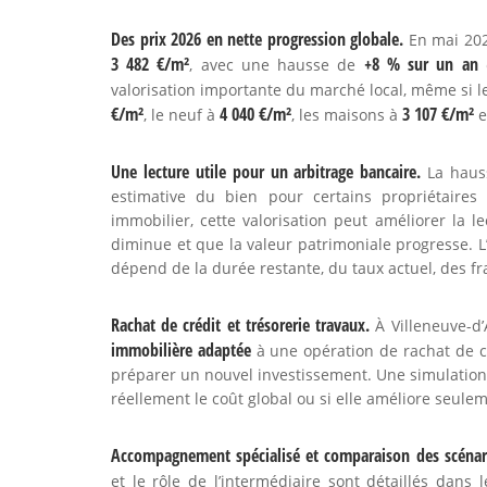
Des prix 2026 en nette progression globale.
En mai 2026
3 482 €/m²
+8 % sur un an
, avec une hausse de
valorisation importante du marché local, même si l
€/m²
4 040 €/m²
3 107 €/m²
, le neuf à
, les maisons à
e
Une lecture utile pour un arbitrage bancaire.
La hauss
estimative du bien pour certains propriétaires
immobilier, cette valorisation peut améliorer la 
diminue et que la valeur patrimoniale progresse. L’an
dépend de la durée restante, du taux actuel, des fra
Rachat de crédit et trésorerie travaux.
À Villeneuve-d’
immobilière adaptée
à une opération de rachat de cr
préparer un nouvel investissement. Une simulation p
réellement le coût global ou si elle améliore seule
Accompagnement spécialisé et comparaison des scénar
et le rôle de l’intermédiaire sont détaillés dans