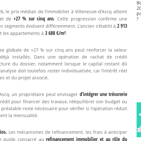
B
2
, le prix médian de l’immobilier à Villeneuve-d’Ascq atteint
p
+27 % sur cinq ans
et de
. Cette progression confirme une
?
2 913
es segments évoluent différemment. L’ancien s’établit à
3 688 €/m²
t les appartements à
.
e globale de +27 % sur cinq ans peut renforcer la valeur
 déjà installés. Dans une opération de rachat de crédit
lecture du dossier, notamment lorsque le capital restant dû
alyse doit toutefois rester individualisée, car l’intérêt réel
is et du projet associé.
d’intégrer une trésorerie
Ascq, un propriétaire peut envisager
édit pour financer des travaux, rééquilibrer son budget ou
réalable reste nécessaire pour vérifier si l’opération réduit
ment la mensualité.
ios.
Les mécanismes de refinancement, les frais à anticiper
refinancement immobilier et au rôle du
 le guide consacré au