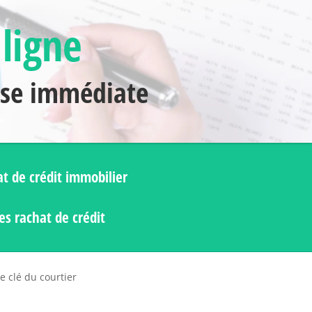
 ligne
nse immédiate
t de crédit immobilier
s rachat de crédit
e clé du courtier