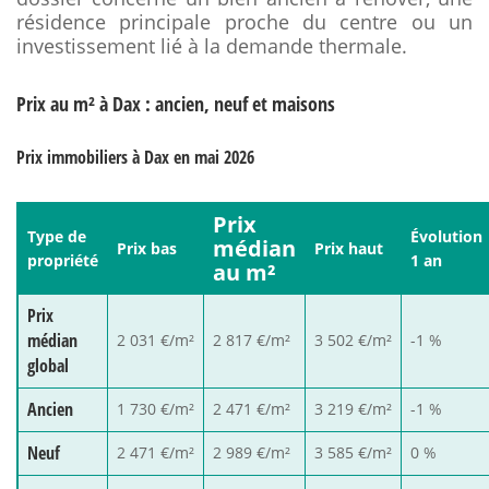
résidence principale proche du centre ou un
investissement lié à la demande thermale.
Prix au m² à Dax : ancien, neuf et maisons
Prix immobiliers à Dax en mai 2026
Prix
Type de
Évolution
médian
Prix bas
Prix haut
propriété
1 an
au m²
Prix
médian
2 031 €/m²
2 817 €/m²
3 502 €/m²
-1 %
global
Ancien
1 730 €/m²
2 471 €/m²
3 219 €/m²
-1 %
Neuf
2 471 €/m²
2 989 €/m²
3 585 €/m²
0 %