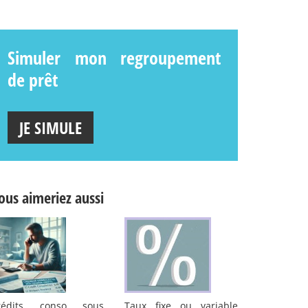
Simuler mon regroupement
de prêt
JE SIMULE
ous aimeriez aussi
rédits conso sous
Taux fixe ou variable