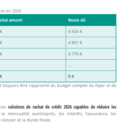
uros en 2026
pital amorti
Reste dû
€
4 926 €
€
4 851 €
€
4 776 €
…
€
0 €
it toujours être rapproché du budget complet du foyer et de
solutions de rachat de crédit 2026 capables de réduire les
 les
z la mensualité avant/après, les intérêts, l’assurance, les
dossier et la durée finale.