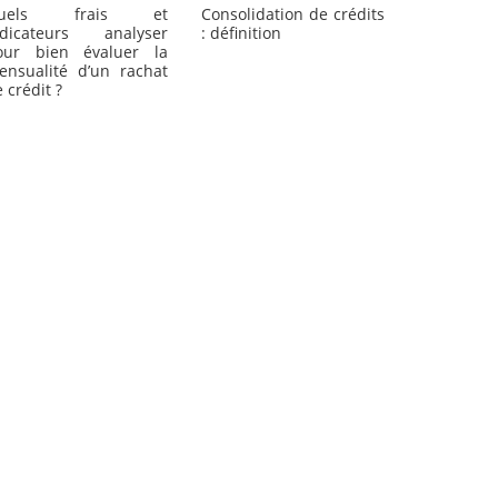
uels frais et
Consolidation de crédits
ndicateurs analyser
: définition
our bien évaluer la
ensualité d’un rachat
 crédit ?