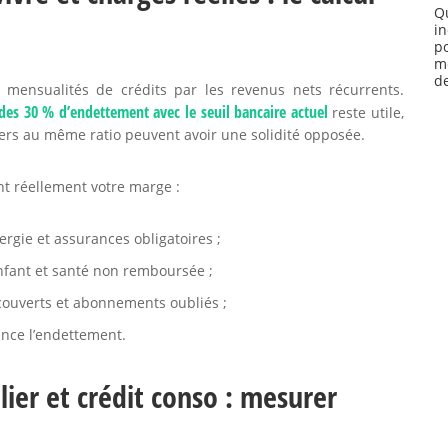
Q
i
p
m
de
s mensualités de crédits par les revenus nets récurrents.
des 30 % d’endettement avec le seuil bancaire actuel
reste utile,
yers au même ratio peuvent avoir une solidité opposée.
nt réellement votre marge :
rgie et assurances obligatoires ;
enfant et santé non remboursée ;
couverts et abonnements oubliés ;
nce l’endettement.
lier et crédit conso : mesurer