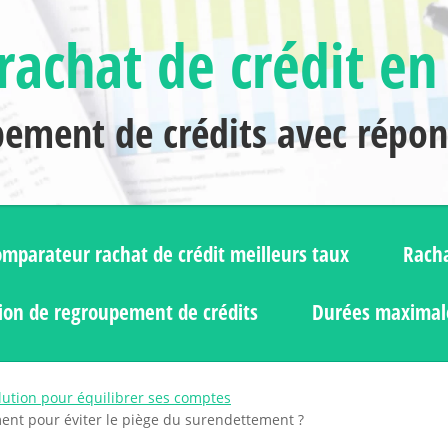
rachat de crédit en
pement de crédits avec répo
mparateur rachat de crédit meilleurs taux
Racha
ion de regroupement de crédits
Durées maximale
olution pour équilibrer ses comptes
nt pour éviter le piège du surendettement ?