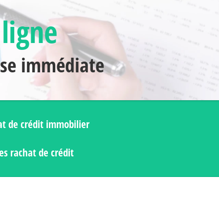
 ligne
nse immédiate
t de crédit immobilier
s rachat de crédit