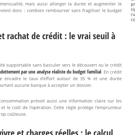
mensualité, mais aussi allonger la durée et augmenter le
p
s
vient donc : combien rembourser sans fragiliser le budget
r
co
rachat de crédit : le vrai seuil à
é supportable sans basculer vers le découvert ou le crédit
ndettement par une analyse réaliste du budget familial
. En crédit
ière encadre le taux d’effort autour de 35 % et une durée
pourtant aucune banque à accepter un dossier.
consommation prévoit aussi une information claire sur les
s et le coût de l’opération. Cette règle protège l’emprunteur
rop coûteuse.
vre et charges réelles : le calcul