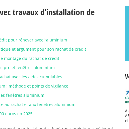
vec travaux d’installation de
rédit pour rénover avec l’aluminium
étique et argument pour son rachat de crédit
le montage du rachat de crédit
le projet fenêtres aluminium
V
rachat avec les aides cumulables
um : méthode et points de vigilance
n des fenêtres aluminium
râce au rachat et aux fenêtres aluminium
A
000 euros en 2025
A
et
ancement pour installer des fenêtres aluminium, améliorant