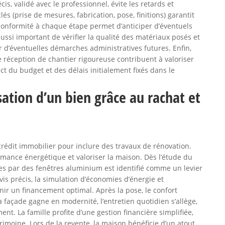
is, validé avec le professionnel, évite les retards et
lés (prise de mesures, fabrication, pose, finitions) garantit
conformité à chaque étape permet d’anticiper d’éventuels
ussi important de vérifier la qualité des matériaux posés et
r d’éventuelles démarches administratives futures. Enfin,
 réception de chantier rigoureuse contribuent à valoriser
t du budget et des délais initialement fixés dans le
isation d’un bien grâce au rachat et
crédit immobilier pour inclure des travaux de rénovation.
formance énergétique et valoriser la maison. Dès l’étude du
s par des fenêtres aluminium est identifié comme un levier
is précis, la simulation d’économies d’énergie et
nir un financement optimal. Après la pose, le confort
façade gagne en modernité, l’entretien quotidien s’allège,
. La famille profite d’une gestion financière simplifiée,
trimoine. Lors de la revente, la maison bénéficie d’un atout