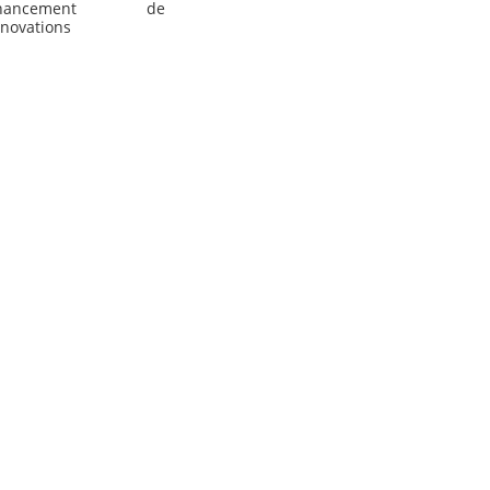
inancement de
enovations