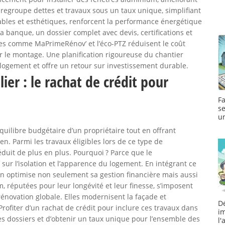
n regroupe dettes et travaux sous un taux unique, simplifiant
ables et esthétiques, renforcent la performance énergétique
a banque, un dossier complet avec devis, certifications et
des comme MaPrimeRénov’ et l’éco-PTZ réduisent le coût
r le montage. Une planification rigoureuse du chantier
e logement et offre un retour sur investissement durable.
er : le rachat de crédit pour
F
se
u
quilibre budgétaire d’un propriétaire tout en offrant
en. Parmi les travaux éligibles lors de ce type de
éduit de plus en plus. Pourquoi ? Parce que le
ur l’isolation et l’apparence du logement. En intégrant ce
on optimise non seulement sa gestion financière mais aussi
, réputées pour leur longévité et leur finesse, s’imposent
ovation globale. Elles modernisent la façade et
D
Profiter d’un rachat de crédit pour inclure ces travaux dans
i
des dossiers et d’obtenir un taux unique pour l’ensemble des
l