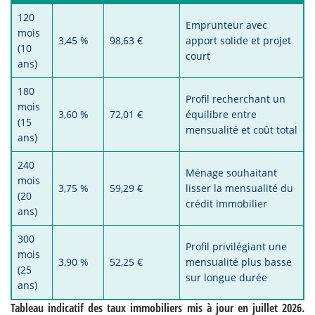
120
Emprunteur avec
mois
3,45 %
98,63 €
apport solide et projet
(10
court
ans)
180
Profil recherchant un
mois
3,60 %
72,01 €
équilibre entre
(15
mensualité et coût total
ans)
240
Ménage souhaitant
mois
3,75 %
59,29 €
lisser la mensualité du
(20
crédit immobilier
ans)
300
Profil privilégiant une
mois
3,90 %
52,25 €
mensualité plus basse
(25
sur longue durée
ans)
Tableau indicatif des taux immobiliers mis à jour en juillet 2026.