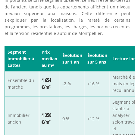
importants selon le segment observé. Le neuf reste au-dessus
de l’ancien, tandis que les appartements affichent un niveau
médian supérieur aux maisons. Cette différence peut
s’expliquer par la localisation, la rareté de certains
programmes, les prestations, les charges, les normes récentes
et la tension résidentielle autour de Montpellier.
Segment
Prix
Évolution
Évolution
immobilier à
médian
Lecture lo
sur 1 an
sur 5 ans
Lattes
au m²
Marché éle
4 654
Ensemble du
-2 %
+16 %
mais en lé
€/m²
marché
recul annu
Segment p
stable, à
4 350
Immobilier
analyser
0 %
+12 %
€/m²
ancien
selon trav
et