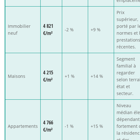
emplaceme
Prix
supérieur,
4 821
Immobilier
porté par l
-2 %
+9 %
€/m²
neuf
normes et 
prestation
récentes.
Segment
familial à
4 215
regarder
Maisons
+1 %
+14 %
€/m²
selon terra
état et
secteur.
Niveau
médian éle
dépendant
4 766
Appartements
-1 %
+15 %
fortement 
€/m²
la résiden
et des