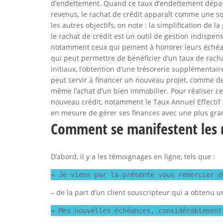
d’endettement. Quand ce taux d’endettement dépa
revenus, le rachat de crédit apparaît comme une sol
les autres objectifs, on note : la simplification de l
le rachat de crédit est un outil de gestion indispen
notamment ceux qui peinent à honorer leurs échéan
qui peut permettre de bénéficier d’un taux de racha
initiaux, l’obtention d’une trésorerie supplémentair
peut servir à financer un nouveau projet, comme des
même l’achat d’un bien immobilier. Pour réaliser ces o
nouveau crédit, notamment le Taux Annuel Effectif Gl
en mesure de gérer ses finances avec une plus gran
Comment se manifestent les 
D’abord, il y a les témoignages en ligne, tels que :
« Je viens par la présente vous remercier d
– de la part d’un client souscripteur qui a obtenu 
« Mes nouvelles échéances, considérablement