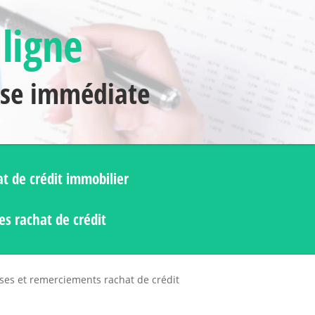
 ligne
nse immédiate
t de crédit immobilier
s rachat de crédit
ses et remerciements rachat de crédit