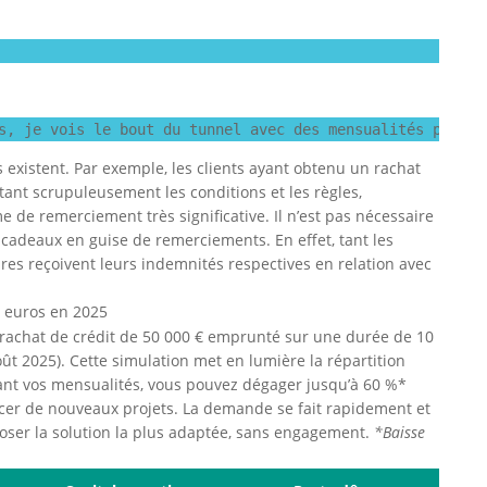
s, je vois le bout du tunnel avec des mensualités plus a
existent. Par exemple, les clients ayant obtenu un rachat
tant scrupuleusement les conditions et les règles,
 de remerciement très significative. Il n’est pas nécessaire
s cadeaux en guise de remerciements. En effet, tant les
res reçoivent leurs indemnités respectives en relation avec
0 euros en 2025
rachat de crédit de 50 000 € emprunté sur une durée de 10
ût 2025). Cette simulation met en lumière la répartition
isant vos mensualités, vous pouvez dégager jusqu’à 60 %*
ncer de nouveaux projets. La demande se fait rapidement et
ser la solution la plus adaptée, sans engagement.
*Baisse