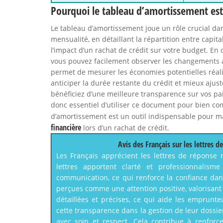
Pourquoi le tableau d’amortissement est 
Le tableau d’amortissement joue un rôle crucial dan
mensualité, en détaillant la répartition entre capit
l’impact d’un rachat de crédit sur votre budget. En
vous pouvez facilement observer les changements 
permet de mesurer les économies potentielles réali
anticiper la durée restante du crédit et mieux ajust
bénéficiez d’une meilleure transparence sur vos pai
donc essentiel d’utiliser ce document pour bien com
d’amortissement est un outil indispensable pour 
financière
lors d’un rachat de crédit.
Avis des Français sur les lettres 
Les Français apprécient les lettres de réponse 
lettres apportent clarté et professionnalisme
communication, ce qui renforce la confiance dan
perçues comme une attention positive, valorisant
détaillées et précises, ce qui aide les emprun
cette transparence dans la gestion de leur dossier
avec soin et respect. Cela contribue à renforc