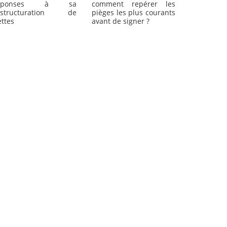
comment repérer les
éponses à sa
pièges les plus courants
estructuration de
avant de signer ?
ttes
e rachat de crédits. »
 et facilitent grandement ma vie. »