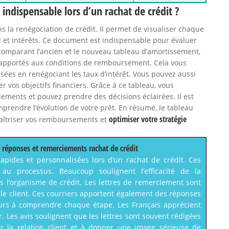
indispensable lors d’un rachat de crédit ?
s la renégociation de crédit. Il permet de visualiser chaque
al et intérêts. Ce document est indispensable pour évaluer
 comparant l’ancien et le nouveau tableau d’amortissement,
apportés aux conditions de remboursement. Cela vous
sées en renégociant les taux d’intérêt. Vous pouvez aussi
er vos objectifs financiers. Grâce à ce tableau, vous
ements et pouvez prendre des décisions éclairées. Il est
prendre l’évolution de votre prêt. En résumé, le tableau
optimiser votre stratégie
maîtriser vos remboursements et
de réponses et remerciements rachat de crédit
rapides et personnalisées lors d’un rachat de crédit. Ces
 au processus. Beaucoup soulignent l’efficacité de la
s l’organisme de crédit. Les lettres de remerciement sont
 le client. Ces courriers apportent également des réponses
teurs à comprendre chaque étape. Les Français apprécient
. Les avis soulignent que les lettres sont souvent rédigées
er la relation client et à donner une image sérieuse de