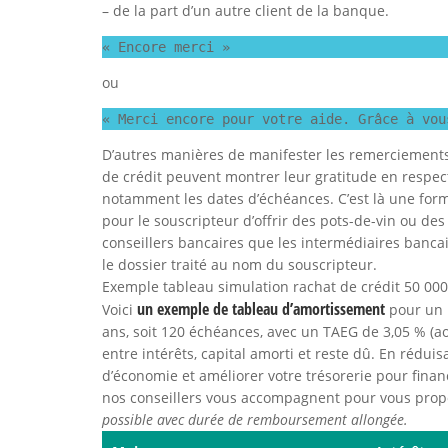
– de la part d’un autre client de la banque.
« Encore merci »
ou
« Merci encore pour votre aide. Grâce à vou
D’autres manières de manifester les remerciements 
de crédit peuvent montrer leur gratitude en respec
notamment les dates d’échéances. C’est là une forme
pour le souscripteur d’offrir des pots-de-vin ou de
conseillers bancaires que les intermédiaires bancai
le dossier traité au nom du souscripteur.
Exemple tableau simulation rachat de crédit 50 00
un exemple de tableau d’amortissement
Voici
pour un 
ans, soit 120 échéances, avec un TAEG de 3,05 % (ao
entre intérêts, capital amorti et reste dû. En rédu
d’économie et améliorer votre trésorerie pour fina
nos conseillers vous accompagnent pour vous propo
possible avec durée de remboursement allongée.