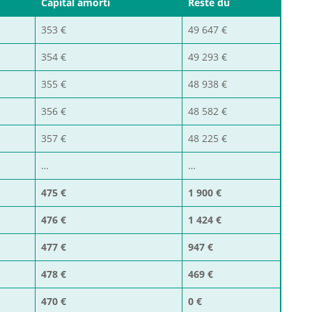
Capital amorti
Reste dû
353 €
49 647 €
354 €
49 293 €
355 €
48 938 €
356 €
48 582 €
357 €
48 225 €
…
…
475 €
1 900 €
476 €
1 424 €
477 €
947 €
478 €
469 €
470 €
0 €