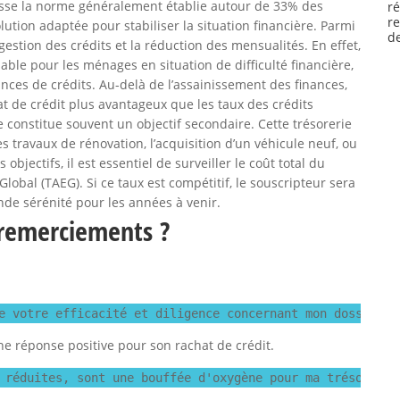
sse la norme généralement établie autour de 33% des
r
r
ution adaptée pour stabiliser la situation financière. Parmi
de
a gestion des crédits et la réduction des mensualités. En effet,
sable pour les ménages en situation de difficulté financière,
ces de crédits. Au-delà de l’assainissement des finances,
t de crédit plus avantageux que les taux des crédits
e constitue souvent un objectif secondaire. Cette trésorerie
 travaux de rénovation, l’acquisition d’un véhicule neuf, ou
bjectifs, il est essentiel de surveiller le coût total du
obal (TAEG). Si ce taux est compétitif, le souscripteur sera
de sérénité pour les années à venir.
remerciements ?
e votre efficacité et diligence concernant mon dossier d
une réponse positive pour son rachat de crédit.
 réduites, sont une bouffée d'oxygène pour ma trésorerie