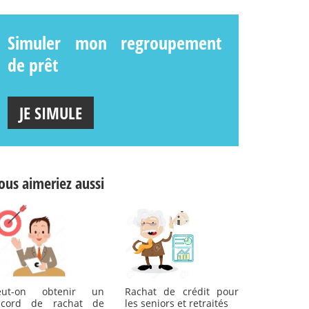
Simuler mon regroupement
de prêt
JE SIMULE
ous aimeriez aussi
eut-on obtenir un
Rachat de crédit pour
ccord de rachat de
les seniors et retraités