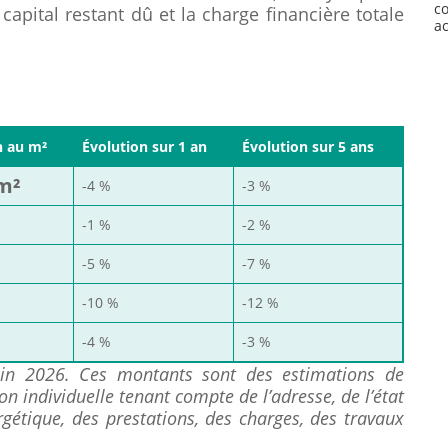
c
 capital restant dû et la charge financière totale
a
n au m²
Évolution sur 1 an
Évolution sur 5 ans
/m²
-4 %
-3 %
-1 %
-2 %
-5 %
-7 %
-10 %
-12 %
-4 %
-3 %
juin 2026. Ces montants sont des estimations de
n individuelle tenant compte de l’adresse, de l’état
rgétique, des prestations, des charges, des travaux