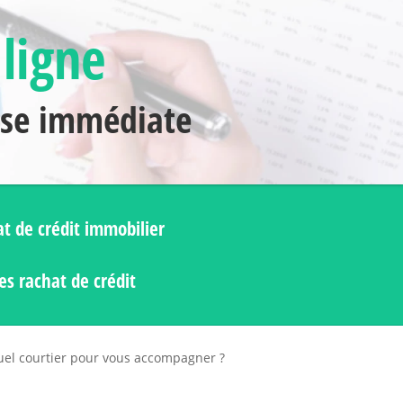
 ligne
nse immédiate
t de crédit immobilier
s rachat de crédit
uel courtier pour vous accompagner ?