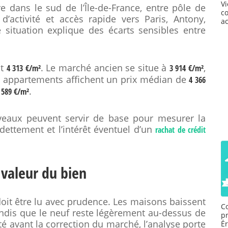
V
e dans le sud de l’Île-de-France, entre pôle de
c
 d’activité et accès rapide vers Paris, Antony,
a
e situation explique des écarts sensibles entre
nt
. Le marché ancien se situe à
,
4 313 €/m²
3 914 €/m²
s appartements affichent un prix médian de
4 366
.
 589 €/m²
veaux peuvent servir de base pour mesurer la
endettement et l’intérêt éventuel d’un
rachat de crédit
 valeur du bien
oit être lu avec prudence. Les maisons baissent
C
ndis que le neuf reste légèrement au-dessus de
p
té avant la correction du marché, l’analyse porte
É