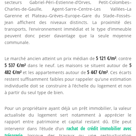
secteurs Gabriel-Péri–Estienne-d’Orves, Petit-Colombes–
Charles-de-Gaulle, Agent-Sarre–Centre–Les Vallées–La
Garenne et Plateau–Grèves–Europe–Gare du Stade–Fossés-
Jean affichent des niveaux distincts. La proximité des
transports, l’environnement immédiat et le type d’immeuble
peuvent donc peser davantage que la seule moyenne
communale.
5 121 €/m²
Le marché ancien atteint un prix médian de
, contre
5 537 €/m²
5
dans le neuf. Les maisons se situent autour de
482 €/m²
5 447 €/m²
et les appartements autour de
. Ces écarts
restent suffisamment faibles pour rappeler qu’une estimation
individuelle doit se construire à l’échelle du logement et non
à partir du seul type de bien.
Pour un propriétaire ayant déjà un prêt immobilier, la valeur
actualisée du logement sert notamment à apprécier le
rapport entre patrimoine et capital restant dû. Elle peut
rachat de crédit immobilier avec
intervenir dans l’étude d’un
trésorerie
, lorsque des travaux ou une restructuration