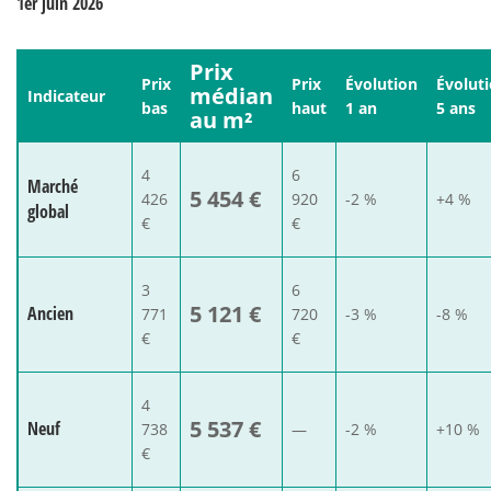
1er juin 2026
Prix
Prix
Prix
Évolution
Évolut
médian
Indicateur
bas
haut
1 an
5 ans
au m²
4
6
Marché
5 454 €
426
920
-2 %
+4 %
global
€
€
3
6
5 121 €
Ancien
771
720
-3 %
-8 %
€
€
4
5 537 €
Neuf
738
—
-2 %
+10 %
€