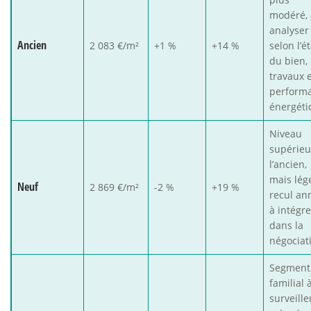
modéré, 
analyser
Ancien
2 083 €/m²
+1 %
+14 %
selon l’ét
du bien, 
travaux e
perform
énergéti
Niveau
supérieu
l’ancien,
mais lég
Neuf
2 869 €/m²
-2 %
+19 %
recul an
à intégre
dans la
négociat
Segment
familial 
surveille