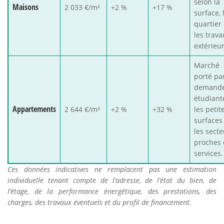
selon la
Maisons
2 033 €/m²
+2 %
+17 %
surface, 
quartier 
les trava
extérieur
Marché
porté par
demand
étudiant
Appartements
2 644 €/m²
+2 %
+32 %
les petit
surfaces
les secte
proches 
services.
Ces données indicatives ne remplacent pas une estimation
individuelle tenant compte de l’adresse, de l’état du bien, de
l’étage, de la performance énergétique, des prestations, des
charges, des travaux éventuels et du profil de financement.