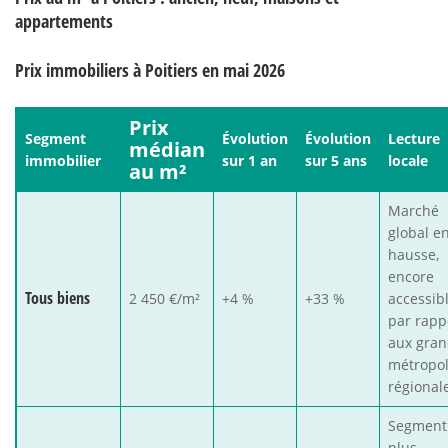
appartements
Prix immobiliers à Poitiers en mai 2026
Prix
Segment
Évolution
Évolution
Lecture
médian
immobilier
sur 1 an
sur 5 ans
locale
au m²
Marché
global e
hausse,
encore
Tous biens
2 450 €/m²
+4 %
+33 %
accessib
par rapp
aux gra
métropo
régional
Segment
plus