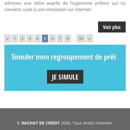
adresser une lettre auprès de l’organisme prêteur qui lui
convient, suite à une simulation sur internet.
Voir plus
«
1
2
3
4
5
6
7
8
...
30
»
Simuler mon regroupement de prêt
JE SIMULE
©
RACHAT DE CRÉDIT
2026. Tous droits réservés.