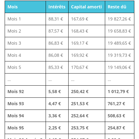
Mois
Intérêts
Capital amorti
Reste dû
Mois 1
88,31 €
167,69 €
19 827,26 €
Mois 2
87,57 €
168,43 €
19 658,83 €
Mois 3
86,83 €
169,17 €
19 489,65 €
Mois 4
86,08 €
169,92 €
19 319,73 €
Mois 5
85,33 €
170,67 €
19 149,06 €
…
…
…
…
Mois 92
5,58 €
250,42 €
1 012,79 €
Mois 93
4,47 €
251,53 €
761,27 €
Mois 94
3,36 €
252,64 €
508,63 €
Mois 95
2,25 €
253,75 €
254,87 €